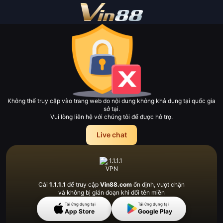
Không thể truy cập vào trang web do nội dung không khả dụng tại quốc gia
sở tại.
Vui lòng liên hệ với chúng tôi để được hỗ trợ.
Live chat
Cài
1.1.1.1
để truy cập
Vin88.com
ổn định, vượt
chặn
và không bị gián đoạn khi đổi tên miền
Tải ứng dụng tại
Tải ứng dụng tại
App Store
Google Play